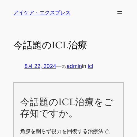
内
アイケア・エクスプレス
容
を
ス
キ
今話題のICL治療
ッ
プ
8月 22, 2024
—
admin
in
icl
by
今話題のICL治療をご
存知ですか。
角膜を削らず視力を回復する治療法で、