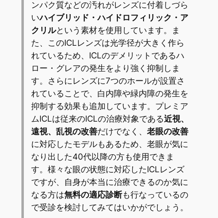
ンパク質などの汚れがレンズに付着しづら
い
ハイブリッド・ハイドロフィリック・ア
クリル
という素材を使用しています。ま
た、このICLレンズは光学径が大きく作ら
れているため、ICLのデメリットであるハ
ロー・グレアの発生をより強く抑制しま
す。さらにレンズに7つのホールが設置さ
れていることで、白内障や緑内障の発生を
抑制する効果も追加しています。プレミア
ムICLは従来のICLの治療対象である
近視、
遠視、乱視の改善
だけでなく、
老眼の改善
に対応したモデルもあるため、老眼が気に
なり出した40代以降の方も使用できま
す。様々な眼の状態に対応したICLレンズ
ですが、自身が本当に治療できるのか気に
なる方は
無料の適応診断
も行なっているの
で受診を検討してみてはいかがでしょう。