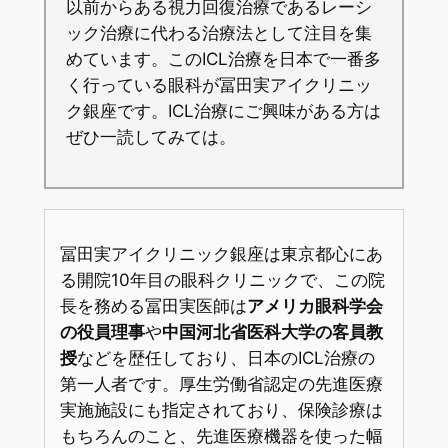
以前からある視力回復治療であるレーシ
ック治療に代わる治療法として注目を集
めています。このICL治療を日本で一番多
く行っている眼科が冨田実アイクリニッ
ク銀座です。ICL治療にご興味がある方は
ぜひ一読してみては。
冨田実アイクリニック銀座は東京都心にあ
る開院10年目の眼科クリニックで、この院
長を務める冨田実医師は
アメリカ眼科学会
の役員理事
や
中国河北省医科大学の客員教
授
などを歴任しており、日本のICL治療の
第一人者です。厚生労働省認定の先進医療
実施施設にも指定されており、保険診療は
もちろんのこと、先進医療機器を使った幅